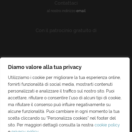
Contattaci
al nostro indirizzo
email
Con il patrocinio gratuito di
Diamo valore alla tua privacy
Utilizziamo i cookie per migliorare la tua esperienza online,
su concessione dell'Ass. BB CC e I.S. - Autorizzazione del Parco Archeologico e Paesaggistico della Valle dei
Templi di Agrigento
fornirti funzionalità di social media, mostrarti contenuti
personalizzati e analizzare il traffico sul nostro sito. Puoi
accettare, rifiutare o consentire l'uso di alcuni tipi di cookie,
ma rifiutare il consenso può influire negativamente su
alcune funzionalità. Puoi cambiare in ogni momento la tua
scelta cliccando su "Personalizza cookies" nel footer del
sito. Per maggiori dettagli consulta la nostra
cookie policy
e
privacy policy