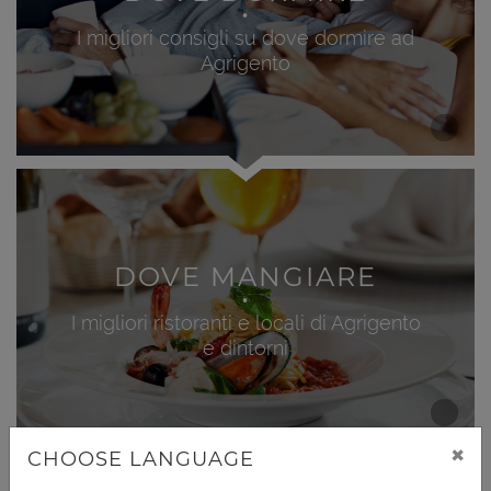
I migliori consigli su dove dormire ad
Agrigento
DOVE MANGIARE
I migliori ristoranti e locali di Agrigento
e dintorni
×
CHOOSE LANGUAGE