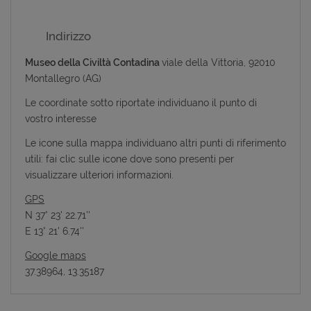
Indirizzo
Museo della Civiltà Contadina
viale della Vittoria, 92010
Montallegro (AG)
Le coordinate sotto riportate individuano il punto di
vostro interesse
Le icone sulla mappa individuano altri punti di riferimento
utili: fai clic sulle icone dove sono presenti per
visualizzare ulteriori informazioni.
GPS
N 37° 23' 22.71''
E 13° 21' 6.74''
Google maps
37.38964, 13.35187