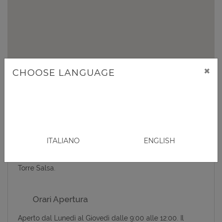
×
CHOOSE LANGUAGE
Informazioni
Il Museo della Civiltà Contadina è situato all’inizio del
ITALIANO
ENGLISH
Viale della Vittoria di Montallegro, a pochi chilometri
dalla spiaggia di Bovo Marina e della Riserva Naturale di
Torre Salsa.
Orari Apertura
Aperto dal Lunedì al Giovedì dalle 9:00 alle 12:00. Il