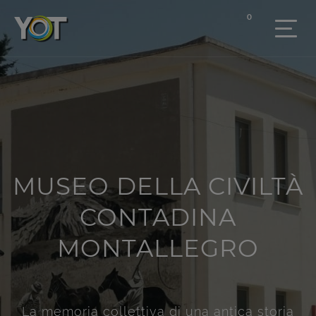
0
MUSEO DELLA CIVILTÀ
CONTADINA
MONTALLEGRO
La memoria collettiva di una antica storia