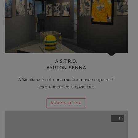
A.S.T.R.O.
AYRTON SENNA
A Siculiana è nata una mostra museo capace di
sorprendere ed emozionare
SCOPRI DI PIÙ
1
h