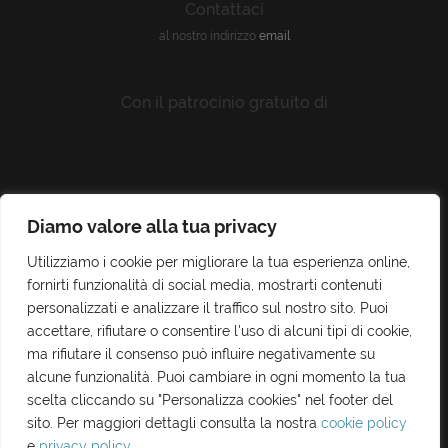
Contattaci
al nostro indirizzo
email
Con il patrocinio gratuito di
Diamo valore alla tua privacy
Utilizziamo i cookie per migliorare la tua esperienza online,
su concessione dell'Ass. BB CC e I.S. - Autorizzazione del Parco Archeologico e Paesaggistico della Valle dei
Templi di Agrigento
fornirti funzionalità di social media, mostrarti contenuti
personalizzati e analizzare il traffico sul nostro sito. Puoi
accettare, rifiutare o consentire l'uso di alcuni tipi di cookie,
ma rifiutare il consenso può influire negativamente su
alcune funzionalità. Puoi cambiare in ogni momento la tua
scelta cliccando su "Personalizza cookies" nel footer del
sito. Per maggiori dettagli consulta la nostra
cookie policy
e
privacy policy