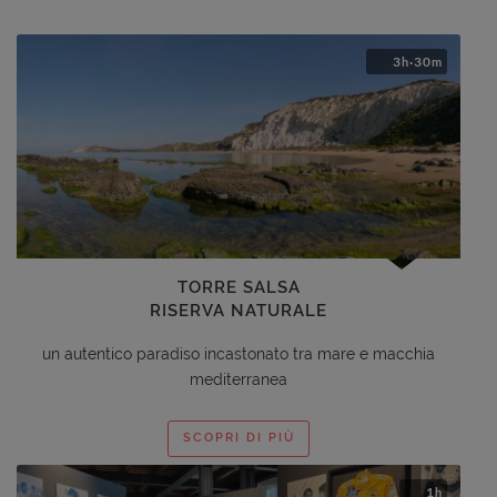
3
·30
h
m
TORRE SALSA
RISERVA NATURALE
un autentico paradiso incastonato tra mare e macchia
mediterranea
SCOPRI DI PIÙ
1
h