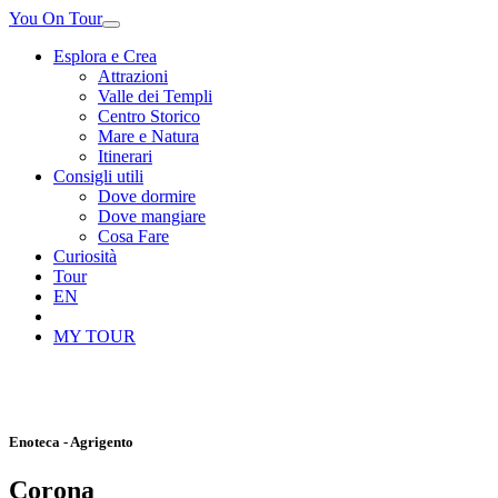
You On Tour
Esplora e Crea
Attrazioni
Valle dei Templi
Centro Storico
Mare e Natura
Itinerari
Consigli utili
Dove dormire
Dove mangiare
Cosa Fare
Curiosità
Tour
EN
MY TOUR
Enoteca - Agrigento
Corona