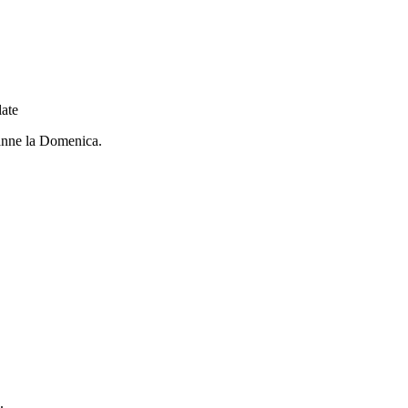
late
tranne la Domenica.
.