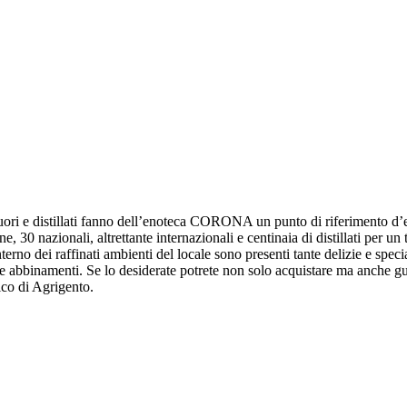
uori e distillati fanno dell’enoteca CORONA un punto di riferimento d’e
 30 nazionali, altrettante internazionali e centinaia di distillati per un to
nterno dei raffinati ambienti del locale sono presenti tante delizie e s
e e abbinamenti. Se lo desiderate potrete non solo acquistare ma anche g
ico di Agrigento.