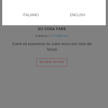
ITALIANO
ENGLISH
VALLE DEI TEMPLI: CONSIGLI
SU COSA FARE
CONSIGLI |
OTTOBRE 2022
Eventi ed esperienze da vivere vicino alla Valle dei
Templi
SCOPRI DI PIÙ