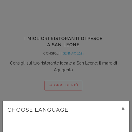
I MIGLIORI RISTORANTI DI PESCE
A SAN LEONE
CONSIGLI |
GENNAIO 2023
Consigli sul tuo ristorante ideale a San Leone: il mare di
Agrigento
SCOPRI DI PIÙ
×
CHOOSE LANGUAGE