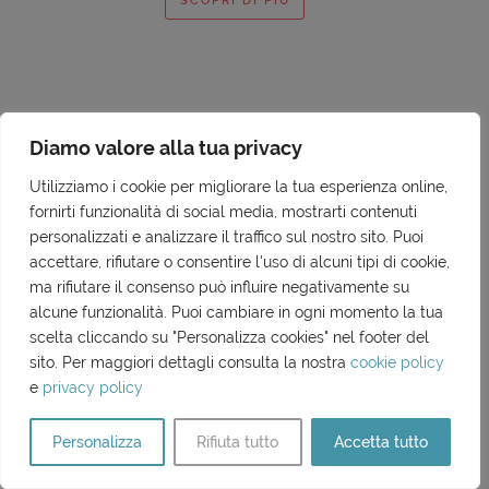
SCOPRI DI PIÙ
Diamo valore alla tua privacy
Utilizziamo i cookie per migliorare la tua esperienza online,
fornirti funzionalità di social media, mostrarti contenuti
personalizzati e analizzare il traffico sul nostro sito. Puoi
accettare, rifiutare o consentire l'uso di alcuni tipi di cookie,
SCALA DEI TURCHI SICILIA D’AMARE
ma rifiutare il consenso può influire negativamente su
alcune funzionalità. Puoi cambiare in ogni momento la tua
MITI E LEGGENDE |
MARZO 2020
scelta cliccando su "Personalizza cookies" nel footer del
Lo scoglio dei fidanzati, un leggendario racconto
sito. Per maggiori dettagli consulta la nostra
cookie policy
d’amore nato nel mare della Scala dei Turchi
e
privacy policy
SCOPRI DI PIÙ
Personalizza
Rifiuta tutto
Accetta tutto