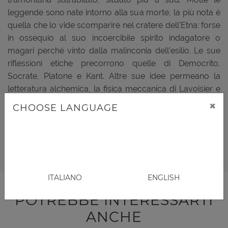
leggende sono nate intorno alla sua morte, la più nota è
quella che lo vide scomparire nel cratere dell’Etna: forse
in ossequio al suo incoercibile spirito indagatore o
magari perché vinto dalla malinconia dell’esilio. Le sue
riflessioni etiche precorrono quelle di Democrito,
Socrate, Platone e Kant. Altre sue idee permeano la
letteratura alchemica, la fisica meccanica di Lavoisier e
×
la psicoanalisi, in particolare, quella di Jung. E tuttavia il
CHOOSE LANGUAGE
pensiero di Empedocle resta ancora lontano dall’essere
compiutamente decifrato.
ITALIANO
ENGLISH
POTREBBE INTERESSARTI
ANCHE