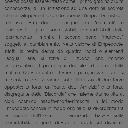
poema possa essere intesa come il primo gradino di una
conoscenza, di un’ iniziazione ad una dottrina segreta
che si sviluppa nel secondo poema d’impronta mistico-
religiosa. Empedocle distingue tra “elementi” e
“composti”: i primi sono stabili, contraddistinti dalla
“permanenza”, mentre i secondi sono “mutevoli”,
soggetti al cambiamento. Nella visione di Empedocle,
infatti, la realtà deriva da quattro radici o elementi:
l’acqua, l’aria, la terra e il fuoco, che insieme
rappresentano il principio irriducibile ed eterno della
materia. Questi quattro elementi, però, in vari gradi, si
mescolano e si separano sotto l’influsso di due forze
opposte: la forza unificante dell’ “Amicizia” e la forza
disgregante della “Discordia” che insieme danno vita al
ciclo cosmico nascita-morte-rinascita. In tal modo
Empedocle concilia in modo originale la divergenza tra
la visione dell’Essere di Parmenide, basata sulla
“immutabilità”, e quella di Eraclito, basata sul “divenire”.