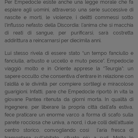
Per Empedocle esiste anche una legge morale che fa
espiare agli uomini, attraverso una serie successive di
nascite e morti, le violenze, i delitti commessi sotto
l’influsso nefasto della Discordia: l’anima che si macchia
di reati di sangue, per purificarsi, sarà costretta
addirittura a reincarnarsi per diecimila anni.
Lui stesso rivela di essere stato “un tempo fanciullo e
fanciulla, arbusto e uccello e muto pesce”. Empedocle
viaggiò molto e in Oriente apprese la “Teurgia”: un
sapere occulto che consentiva d’entrare in relazione con
l’aldilà e le divinità per compiere sortilegi e miracolose
guarigioni. Infatti, pare che Empedocle riportò in vita la
giovane Pantea ritenuta da giorni morta. In qualità di
ingegnere, per liberare la propria città dall’afa estiva,
fece praticare un enorme varco a forma di scafo sulla
parete rocciosa che univa, a nord, i due colli dell’attuale
centro storico, convogliando così l’aria fresca di
tramontana sull’abitato, situato più a sud. Molte le