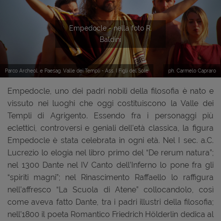
Empedocle - nella foto R.
Baldini
Parco Archeol. e Paesag. Valle dei Templi - Ass. I Figli del Sole
ph. Carmelo Capraro
Empedocle, uno dei padri nobili della filosofia è nato e
vissuto nei luoghi che oggi costituiscono la Valle dei
Templi di Agrigento. Essendo fra i personaggi più
eclettici, controversi e geniali dell’età classica, la figura
Empedocle è stata celebrata in ogni età. Nel I sec. a.C.
Lucrezio lo elogia nel libro primo del “De rerum natura”;
nel 1300 Dante nel IV Canto dell’Inferno lo pone fra gli
“spiriti magni”; nel Rinascimento Raffaello lo raffigura
nell’affresco “La Scuola di Atene” collocandolo, così
come aveva fatto Dante, tra i padri illustri della filosofia;
nell’1800 il poeta Romantico Friedrich Hölderlin dedica al