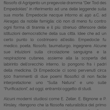
filosofo di Agrigento un pregevole dramma “Der Tod des
Empedokles” in riferimento ad una delle leggende sulla
sua morte. Empedocle nacque intorno al 490 a.C. ad
Akragas da nobile famiglia: ciò non di meno fu contro
ogni forma di tirannia e il più strenuo difensore delle
istituzioni democratiche della sua città. Idee che ad un
certo punto lo costrinsero all’esilio. Empedocle fu
medico, poeta, filosofo, taumaturgo, ingegnere. Alcune
sue intuizioni sulla circolazione sanguigna e la
respirazione cutanea, assieme alla la scoperta del
labirinto dell’orecchio interno, lo pongono fra i padri
della medicina. Di Empedocle ci sono pervenuti circa
500 frammenti di due poemi filosofici di non facile
interpretazione: uno “Sulla Natura” e uno sulle
“Purificazioni”, ad oggi, entrambi oggetto di studi.
Alcuni moderni studiosi come E. Zeller, E. Bignone e P.
Kinsley, ritengono che la filosofia naturalistica del primo