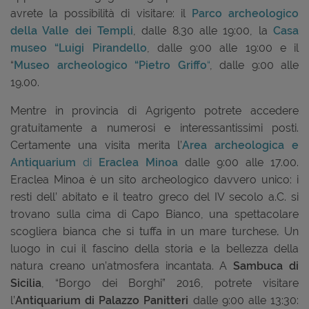
avrete la possibilità di visitare: il
Parco archeologico
della Valle dei Templi
, dalle 8.30 alle 19:00, la
Casa
museo “Luigi Pirandello
, dalle 9:00 alle 19:00 e il
“
Museo archeologico “Pietro Griffo
“
, dalle 9:00 alle
19.00.
Mentre in provincia di Agrigento potrete accedere
gratuitamente a numerosi e interessantissimi posti.
Certamente una visita merita l’
Area archeologica e
Antiquarium
di
Eraclea Minoa
dalle 9:00 alle 17.00.
Eraclea Minoa è un sito archeologico davvero unico: i
resti dell’ abitato e il teatro greco del IV secolo a.C. si
trovano sulla cima di Capo Bianco, una spettacolare
scogliera bianca che si tuffa in un mare turchese
.
Un
luogo in cui il fascino della storia e la bellezza della
natura creano un’atmosfera incantata. A
Sambuca di
Sicilia
, “Borgo dei Borghi” 2016, potrete visitare
l’
Antiquarium di Palazzo Panitteri
dalle 9:00 alle 13:30: