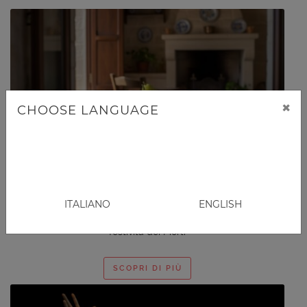
×
CHOOSE LANGUAGE
CURIOSITÀ
LA FRUTTA DI MARTORANA
FESTE E TRADIZIONI |
OTTOBRE 2019
ITALIANO
ENGLISH
Storia e leggenda di uno dei dolci più tipici della
festività dei Morti
SCOPRI DI PIÙ