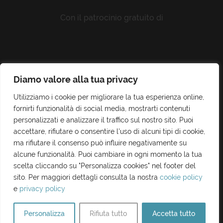
Con il patrocinio gratuito di
Diamo valore alla tua privacy
Utilizziamo i cookie per migliorare la tua esperienza online,
su concessione dell'Ass. BB CC e I.S. - Autorizzazione del Parco Archeologico e Paesaggistico della Valle dei
Templi di Agrigento
fornirti funzionalità di social media, mostrarti contenuti
personalizzati e analizzare il traffico sul nostro sito. Puoi
accettare, rifiutare o consentire l'uso di alcuni tipi di cookie,
ma rifiutare il consenso può influire negativamente su
alcune funzionalità. Puoi cambiare in ogni momento la tua
scelta cliccando su "Personalizza cookies" nel footer del
sito. Per maggiori dettagli consulta la nostra
cookie policy
e
privacy policy
Personalizza
Rifiuta tutto
Accetta tutto
YouOnTour | Copyright 2017 - 2026