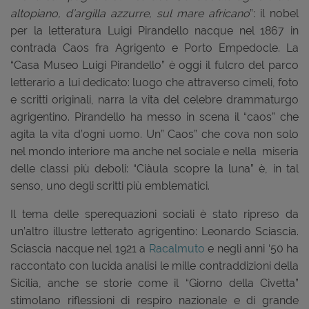
altopiano, d’argilla azzurre, sul mare africano
”: il nobel
per la letteratura Luigi Pirandello nacque nel 1867 in
contrada Caos fra Agrigento e Porto Empedocle. La
“Casa Museo Luigi Pirandello” è oggi il fulcro del parco
letterario a lui dedicato: luogo che attraverso cimeli, foto
e scritti originali, narra la vita del celebre drammaturgo
agrigentino. Pirandello ha messo in scena il “caos” che
agita la vita d’ogni uomo. Un” Caos” che cova non solo
nel mondo interiore ma anche nel sociale e nella miseria
delle classi più deboli: “Ciàula scopre la luna” è, in tal
senso, uno degli scritti più emblematici.
Il tema delle sperequazioni sociali è stato ripreso da
un’altro illustre letterato agrigentino: Leonardo Sciascia.
Sciascia nacque nel 1921 a
Racalmuto
e negli anni ‘50 ha
raccontato con lucida analisi le mille contraddizioni della
Sicilia, anche se storie come il “Giorno della Civetta”
stimolano riflessioni di respiro nazionale e di grande