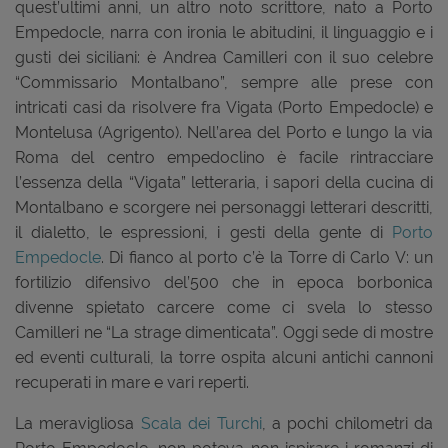
quest’ultimi anni, un altro noto scrittore, nato a Porto
Empedocle, narra con ironia le abitudini, il linguaggio e i
gusti dei siciliani: è Andrea Camilleri con il suo celebre
“Commissario Montalbano”, sempre alle prese con
intricati casi da risolvere fra Vigata (Porto Empedocle) e
Montelusa (Agrigento). Nell’area del Porto e lungo la via
Roma del centro empedoclino è facile rintracciare
l’essenza della “Vigata” letteraria, i sapori della cucina di
Montalbano e scorgere nei personaggi letterari descritti,
il dialetto, le espressioni, i gesti della gente di
Porto
Empedocle
. Di fianco al porto c’è la Torre di Carlo V: un
fortilizio difensivo del’500 che in epoca borbonica
divenne spietato carcere come ci svela lo stesso
Camilleri ne “La strage dimenticata”. Oggi sede di mostre
ed eventi culturali, la torre ospita alcuni antichi cannoni
recuperati in mare e vari reperti.
La meravigliosa
Scala dei Turchi
, a pochi chilometri da