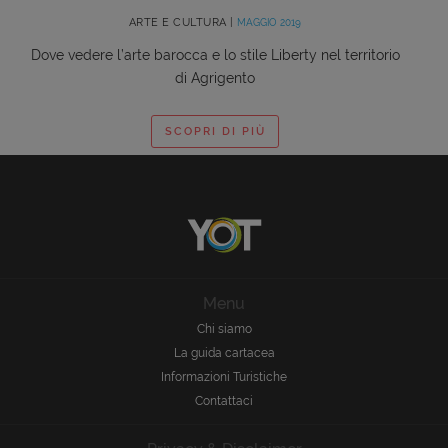
ARTE E CULTURA |
MAGGIO 2019
Dove vedere l’arte barocca e lo stile Liberty nel territorio
di Agrigento
SCOPRI DI PIÙ
Menu
Chi siamo
La guida cartacea
Informazioni Turistiche
Contattaci