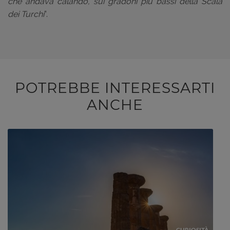
che andava calando, sui gradoni più bassi della Scala
dei Turchi
”.
POTREBBE INTERESSARTI
ANCHE
CURIOSITÀ