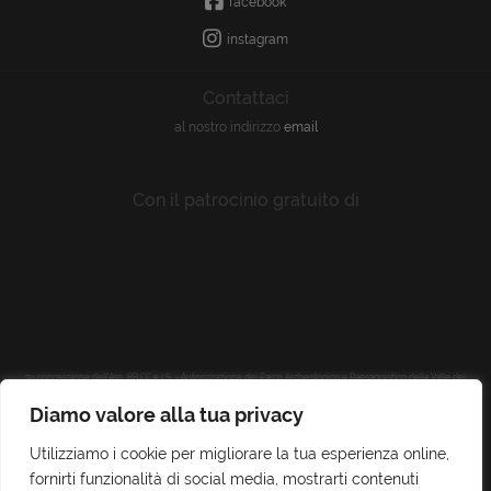
facebook
instagram
Contattaci
al nostro indirizzo
email
Con il patrocinio gratuito di
su concessione dell'Ass. BB CC e I.S. - Autorizzazione del Parco Archeologico e Paesaggistico della Valle dei
Templi di Agrigento
Diamo valore alla tua privacy
Utilizziamo i cookie per migliorare la tua esperienza online,
fornirti funzionalità di social media, mostrarti contenuti