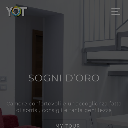
SOGNI D’ORO
Camere confortevoli e un’accoglienza fatta
di sorrisi, consigli e tanta gentilezza
MY TOUR