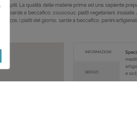
li ospiti. La qualità delle materie prime ed una sapiente prepar
,
ne, sarde a beccafico, couscous, piatti vegetariani, insalate. A 
le pizze
,
i piatti del giorno, sarde a beccafico, panini artigiana
INFORMAZIONI
Speci
medite
artigi
SERVIZI
e sici
Nel me
poi
PREZZI
Apert
23:30
TELEFONO
Giorn
INDIRIZZO