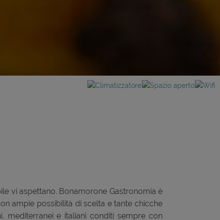
dibile vi aspettano. Bonamorone Gastronomia è
on ampie possibilità di scelta e tante chicche
, mediterranei e italiani conditi sempre con