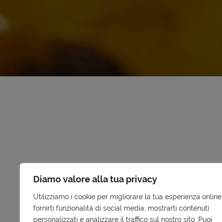
Diamo valore alla tua privacy
A due passi dalla Valle dei Templi e dal Mus
Utilizziamo i cookie per migliorare la tua esperienza online
un bistrot dall’atmosfera semplice e al conte
fornirti funzionalità di social media, mostrarti contenuti
davvero sorprendenti. Il luogo ideale per u
personalizzati e analizzare il traffico sul nostro sito. Puoi