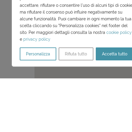
creatività e tanta attenzione alle esigenze deg
accettare, rifiutare o consentire l'uso di alcuni tipi di cookie
arancini, primi e secondi a base di pesce e car
ma rifiutare il consenso può influire negativamente su
alcune funzionalità. Puoi cambiare in ogni momento la tua
e squisiti dessert artigianali.
Da non perdere:
scelta cliccando su "Personalizza cookies" nel footer del
sito. Per maggiori dettagli consulta la nostra
cookie policy
e
privacy policy
Personalizza
Rifiuta tutto
Accetta tutto