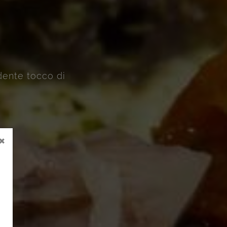
dente tocco di
×