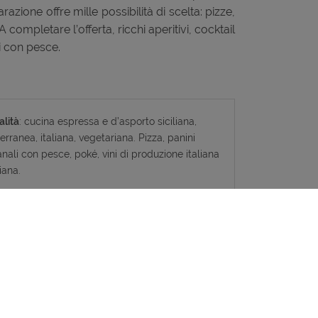
azione offre mille possibilità di scelta: pizze,
completare l’offerta, ricchi aperitivi, cocktail
li con pesce.
alità
: cucina espressa e d’asporto siciliana,
rranea, italiana, vegetariana. Pizza, panini
anali con pesce, poké, vini di produzione italiana
liana.
se di Agosto: aperto tutte le sere dalle 18:30 in
o a Pranzo e a Cena
: 11.00 – 15:30 / 18:00 –
o di chiusura
: Mercoledì
Scroll