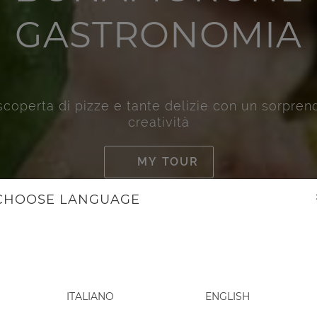
GASTRONOMIA
coperta di pizze e tante delizie con un sorpren
creatività
MY TOUR
CHOOSE LANGUAGE
ITALIANO
ENGLISH