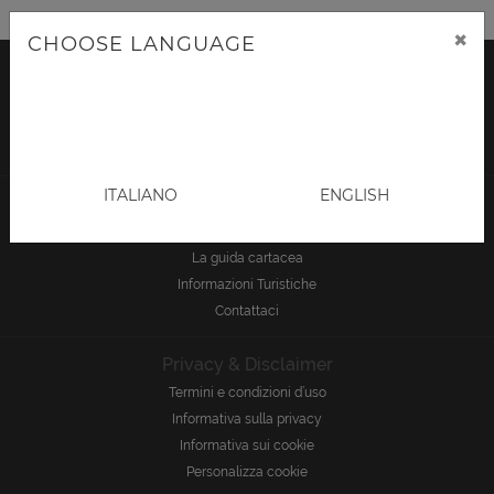
×
CHOOSE LANGUAGE
ITALIANO
ENGLISH
Menu
Chi siamo
La guida cartacea
Informazioni Turistiche
Contattaci
Privacy & Disclaimer
Termini e condizioni d’uso
Informativa sulla privacy
Informativa sui cookie
Personalizza cookie